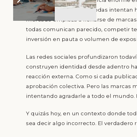
Porque existe una diferencia enorme e
por el miedo. Y cuando todas intentan 
mercado empieza a llenarse de marcas 
todas comunican parecido, competir t
inversión en pauta o volumen de exposic
Las redes sociales profundizaron toda
construyen identidad desde adentro hac
reacción externa. Como si cada publicaci
aprobación colectiva. Pero las marcas m
intentando agradarle a todo el mundo. 
Y quizás hoy, en un contexto donde todo
sea decir algo incorrecto. El verdadero