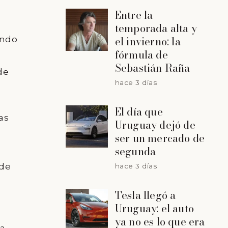
Entre la
temporada alta y
el invierno: la
endo
fórmula de
Sebastián Raña
de
hace 3 días
El día que
as
Uruguay dejó de
ser un mercado de
segunda
 de
hace 3 días
Tesla llegó a
Uruguay: el auto
ya no es lo que era