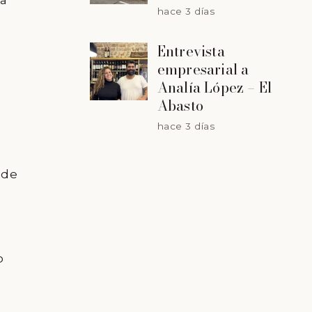
da
hace 3 días
Entrevista
empresarial a
Analía López – El
Abasto
hace 3 días
 de
o