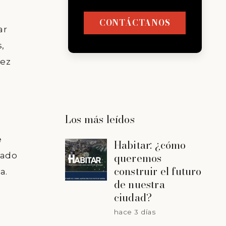
CONTÁCTANOS
ar
,
vez
a
Los más leídos
e
Habitar: ¿cómo
zado
queremos
construir el futuro
a.
de nuestra
ciudad?
hace 3 días