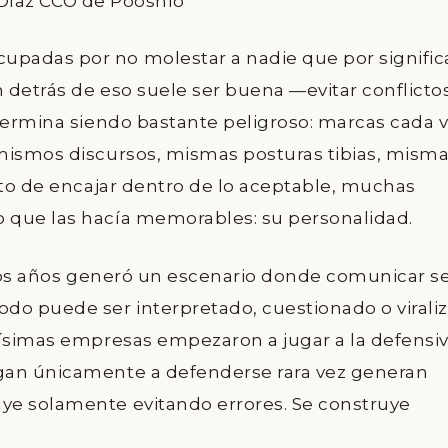
Díaz CCO de Pooshlo
padas por no molestar a nadie que por signific
n detrás de eso suele ser buena —evitar conflictos
 termina siendo bastante peligroso: marcas cada 
 mismos discursos, mismas posturas tibias, mism
nto de encajar dentro de lo aceptable, muchas
 que las hacía memorables: su personalidad.
timos años generó un escenario donde comunicar s
do puede ser interpretado, cuestionado o virali
hísimas empresas empezaron a jugar a la defensiv
gan únicamente a defenderse rara vez generan
ye solamente evitando errores. Se construye