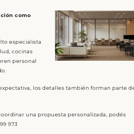
zación como
lto especialista
alud, cocinas
ieren personal
do.
expectativa, los detalles también forman parte d
 coordinar una propuesta personalizada, podés
999 973