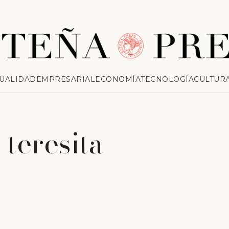
UALIDAD
EMPRESARIAL
ECONOMÍA
TECNOLOGÍA
CULTUR
teresita