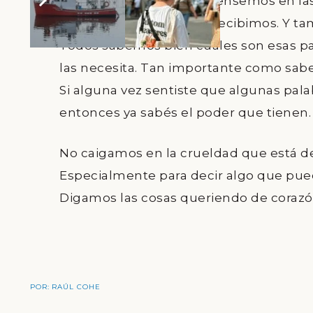
Quisiera proponer que pensemos en las 
Las que damos, las que recibimos. Y t
Todos sabemos bien cuáles son esas pa
las necesita. Tan importante como saber 
Si alguna vez sentiste que algunas pal
entonces ya sabés el poder que tienen.
No caigamos en la crueldad que está de
Especialmente para decir algo que pued
Digamos las cosas queriendo de corazó
POR:
RAÚL COHE