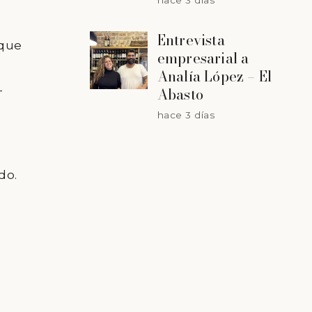
hace 3 días
Entrevista
 que
empresarial a
Analía López – El
—
Abasto
hace 3 días
do.
.