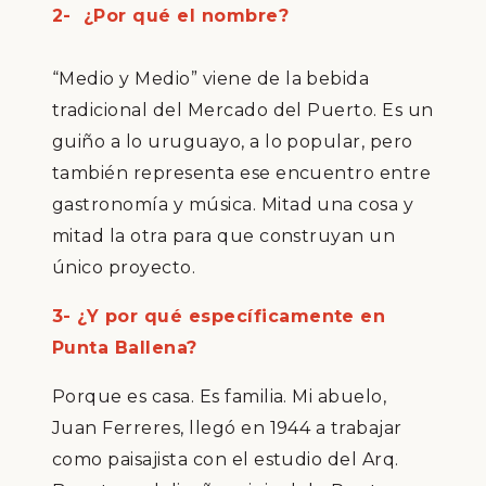
2- ¿
Por qu
é
el nombre?
“
Medio y Medio
”
viene de la bebida
tradicional del Mercado del Puerto. Es un
gui
ñ
o a lo uruguayo, a lo popular, pero
tambi
é
n representa ese encuentro entre
gastronom
í
a y m
ú
sica. Mitad una cosa y
mitad la otra para que construyan un
ú
nico proyecto.
3- ¿
Y por qu
é
espec
í
ficamente en
Punta Ballena?
Porque es casa. Es familia. Mi abuelo,
Juan Ferreres, lleg
ó
en 1944 a trabajar
como paisajista con el estudio del Arq.