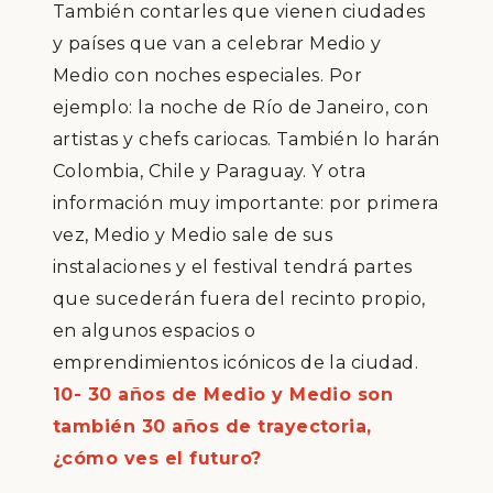
Tambi
é
n contarles que vienen ciudades
y pa
í
ses que van a celebrar Medio y
Medio con noches especiales. Por
ejemplo: la noche de R
í
o de Janeiro, con
artistas y chefs cariocas. Tambi
é
n lo har
á
n
Colombia, Chile y Paraguay. Y otra
informaci
ó
n muy importante: por primera
vez, Medio y Medio sale de sus
instalaciones y el festival tendr
á
partes
que suceder
á
n fuera del recinto propio,
en algunos espacios o
emprendimientos
ic
ó
nicos de la ciudad.
10- 30 años de Medio y Medio son
también 30 años de trayectoria,
¿cómo ves el futuro?