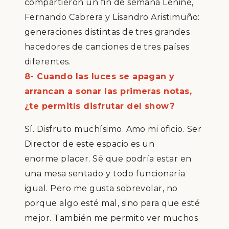
compartieron un fin de semana
Lenine
,
Fernando Cabrera y Lisandro Aristimu
ñ
o:
generaciones distintas de tres grandes
hacedores de canciones de tres pa
í
ses
diferentes.
8- Cuando las luces se apagan y
arrancan a sonar las primeras notas,
¿te permitís disfrutar del show?
S
í
. Disfruto much
í
simo. Amo mi oficio.
Ser
Director de este espacio es un
enorme
placer. S
é
que podr
í
a estar en
una mesa sentado y todo funcionar
í
a
igual. Pero me gusta sobrevolar, no
porque algo est
é
mal, sino para que est
é
mejor. Tambi
é
n me permito ver
mucho
s