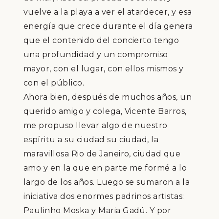
vuelve a la playa a ver el atardecer, y esa
energ
í
a que crece durante el d
í
a genera
que el contenido del concierto tengo
una profundidad y un compromiso
mayor, con el lugar, con ellos mismos y
con el p
ú
blico.
Ahora bien, despu
é
s de muchos a
ñ
os, un
querido amigo y colega, Vicente Barros,
me propuso llevar algo de nuestro
esp
í
ritu a su ciudad su ciudad, la
maravillosa Rio de Janeiro, ciudad que
amo y en la que en parte me form
é
a lo
largo de los a
ñ
os. Luego se sumaron a la
iniciativa dos enormes padrinos artistas:
Paulinho Moska y Maria Gad
ú
. Y por