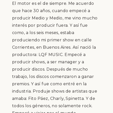
El motor es el de siempre. Me acuerdo
que hace 30 a
ñ
os, cuando empec
é
a
producir Medio y Medio, me vino mucho
inter
é
s por producir fuera. Y as
í
fue
como, a los seis meses, estaba
produciendo mi primer show en calle
Corrientes, en Buenos Aires. As
í
naci
ó
la
productora: LQF MUSIC. E
mpec
é
a
producir shows, a ser manager y a
producir discos. Despu
é
s de mucho
trabajo, los discos comenzaron a ganar
premios. Y as
í
fue como entr
é
en la
industria. Produje shows de artistas que
amaba: Fito P
á
ez, Charly, Spinetta. Y de
todos los g
é
neros, no solamente rock.