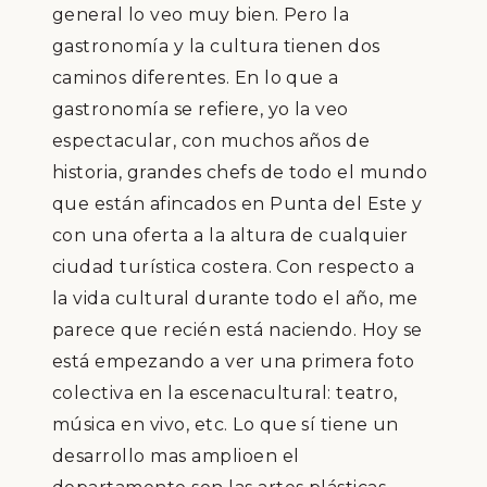
general lo veo muy bien. Pero la
gastronom
í
a y la cultura tienen dos
caminos diferentes. En lo que a
gastronom
í
a se refiere, yo la veo
espectacular, con muchos a
ñ
os de
historia, grandes chefs de todo el mundo
que est
á
n afincados en Punta del Este y
con una oferta a la altura de cualquier
ciudad tur
í
stica costera. Con respecto a
la vida cultural durante todo el a
ñ
o, me
parece que reci
é
n est
á
naciendo. Hoy se
est
á
empezando a ver una primera foto
colectiva en la escena
cultural: teatro,
m
ú
sica en vivo, etc
.
Lo que s
í
tiene un
desarrollo mas amplio
en
el