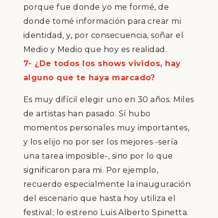
porque fue donde yo me form
é
, de
donde tom
é
informaci
ó
n para crear mi
identidad, y, por consecuencia, so
ñ
ar
el
Medio y Medio que hoy es realidad
.
7- ¿De todos los shows vividos, hay
alguno que te haya marcado?
Es muy dif
í
cil elegir uno en 30 a
ñ
os. Miles
de artistas han pasado. S
í
hubo
momentos personales muy importantes,
y los elijo no por ser los mejores -ser
í
a
una tarea imposible-, sino por lo que
significaron para mi. Por ejemplo,
recuerdo especialmente
la inauguraci
ó
n
del escenario que hasta hoy utiliza el
festival
; lo
estreno Luis Alberto Spinetta.