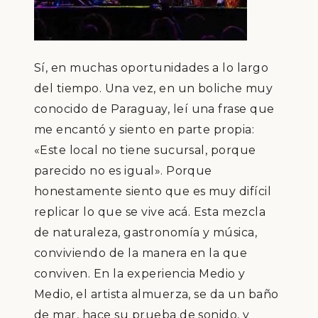
S
í
,
en muchas oportunidades a lo largo
del tiempo. Una vez, en un boliche muy
conocido de Paraguay, le
í
una frase que
me encant
ó
y siento en parte propia:
«Este local no tiene sucursal, porque
parecido no es igual». Porque
honestamente siento que es muy dif
í
cil
replicar lo que se vive ac
á
. Esta mezcla
de naturaleza, gastronom
í
a y m
ú
sica,
conviviendo de la manera en la que
conviven. En la experiencia Medio y
Medio, el artista almuerza, se da un ba
ñ
o
de mar, hace su prueba de sonido, y