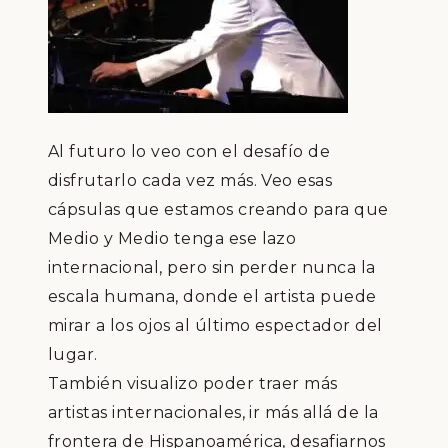
Al futuro lo veo con el desaf
í
o de
disfrutarlo cada vez m
á
s. Veo esas
c
á
psulas que estamos creando para que
Medio y Medio tenga ese lazo
internacional, pero sin perder nunca la
escala humana, donde el artista puede
mirar a los ojos al
ú
ltimo espectador del
lugar.
Tambi
é
n visualizo poder traer m
á
s
artistas internacionales, ir m
á
s all
á
de la
frontera de Hispanoam
é
rica, desafiarnos