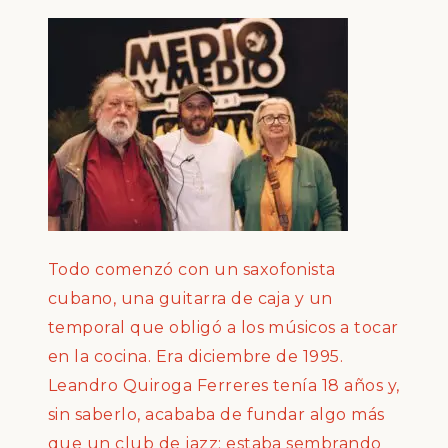
Todo comenz
ó
con un saxofonista
cubano, una guitarra de caja y un
temporal que oblig
ó
a los m
ú
sicos a tocar
en la cocina. Era diciembre de 1995.
Leandro Quiroga Ferreres ten
í
a 18 a
ñ
os y,
sin saberlo, acababa de fundar algo m
á
s
que un club de jazz: estaba sembrando