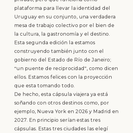
plataforma para llevar la identidad del
Uruguay en su conjunto, una verdadera
mesa de trabajo colectivo por el bien de
la cultura, la gastronom
í
a y el destino
.
Esta segunda edici
ó
n la estamos
construyendo tambi
é
n junto con el
gobierno del Estado
de R
í
o de Janeiro;
un puente de reciprocidad
, como dicen
“
”
ellos. Estamos felices con la proyecci
ó
n
que esta tomando todo.
De hecho, esta
c
á
psula viajera ya est
á
so
ñ
ando con otros destinos como, por
ejemplo, Nueva York en 2026 y Madrid en
2027. En principio ser
í
an estas tres
c
á
psulas. Estas tres ciudades las eleg
í