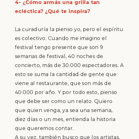
4- ¿
C
ó
mo arm
á
s una grilla tan
ecl
é
ctica?
¿
Qu
é
te inspira?
La curadur
í
a la pienso yo, pero el esp
í
ritu
es colectivo. Cuando me imagino el
festival tengo presente que son 9
semanas de festival, 40 noches de
concierto, m
á
s de 30.000 espectadores. A
esto se suma la cantidad de gente que
viene al restaurante, que son m
á
s de
40.000 por a
ñ
o. Y por todo esto, pienso
que debe ser como un relato. Quiero
que quien venga, ya sea una semana,
diez d
í
as o un mes, entienda la historia
que queremos contar.
A su vez, tambi
é
n busco que los artistas,