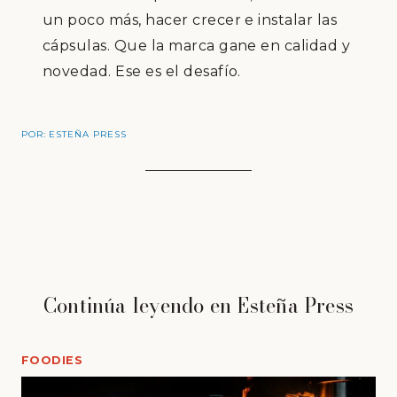
un poco m
á
s, hacer crecer e instalar las
c
á
psulas. Que la marca gane en calidad y
novedad. Ese es el desaf
í
o.
POR:
ESTEÑA PRESS
Continúa leyendo en Esteña Press
FOODIES