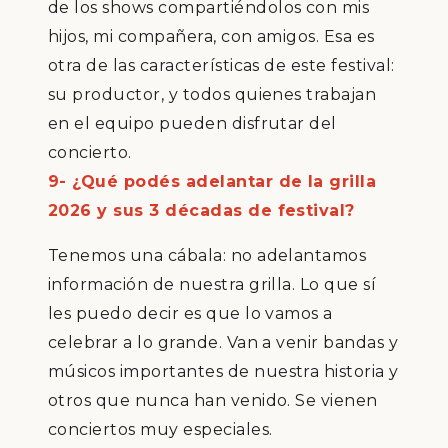
de
los shows
comparti
é
ndolos con mis
hijos, mi compa
ñ
era, con amigos. Esa es
otra de las caracter
í
sticas de este festival:
su productor, y todos quienes trabajan
en el equipo pueden
disfrutar
del
concierto.
9- ¿Qué podés adelantar de la grilla
2026 y sus 3 décadas de festival?
Tenemos una c
á
bala: no adelantamos
informaci
ó
n de nuestra grilla. Lo que s
í
les puedo decir es que lo vamos a
celebrar a lo grande. Van a venir bandas y
m
ú
sicos importantes
de nuestra historia y
otros que nunca han venido. Se vienen
conciertos muy especiales.