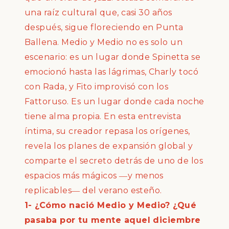
una ra
í
z cultural que, casi 30 a
ñ
os
despu
é
s, sigue floreciendo en Punta
Ballena. Medio y Medio no es solo un
escenario: es un lugar donde Spinetta se
emocion
ó
hasta las l
á
grimas, Charly toc
ó
con Rada, y Fito improvis
ó
con los
Fattoruso. Es un lugar donde cada noche
tiene alma propia. En esta entrevista
í
ntima, su creador repasa los or
í
genes,
revela los planes de expansi
ó
n global y
comparte el secreto detr
á
s de uno de los
espacios m
á
s m
á
gicos
y menos
—
replicables
del verano este
ñ
o.
—
1- ¿
C
ó
mo naci
ó
Medio y Medio?
¿
Qu
é
pasaba por tu mente aquel diciembre