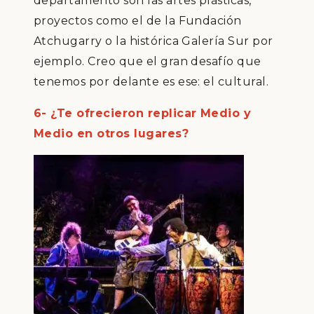
departamento
son las artes pl
á
sticas
,
proyectos como el de la Fundaci
ó
n
Atchugarry o la hist
ó
rica Galer
í
a Sur por
ejemplo
.
Creo que el gran desaf
í
o que
tenemos por delante es ese: el cultural.
6- ¿
Te ofrecieron replicar Medio y
Medio en otros lugares?