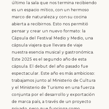
ú
ltimo la sala que nos termina recibiendo
es un espacio m
í
tico, con un hermoso
marco de naturaleza y con su cocina
abierta a recibirnos. Esto nos permiti
ó
pensar y crear un nuevo formato: la
C
á
psula del Festival Medio y Medio, una
c
á
psula viajera que llevara de viaje
nuestra esencia musical y gastron
ó
mica
.
Este
2025 es el segundo a
ñ
o de esta
c
á
psula.
El debut del a
ñ
o pasado fue
espectacular. Este a
ñ
o es m
á
s ambicioso:
trabajamos junto al Ministerio de Cultura
y el Ministerio de Turismo en una fuerza
conjunta por el desarrollo y exportaci
ó
n
de marca pa
í
s, a trav
é
s de un proyecto
privado, pero que funciona como