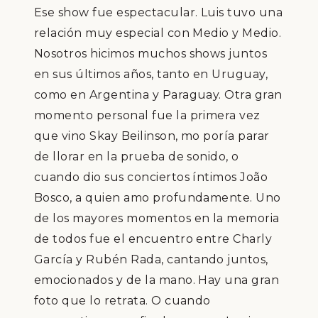
Ese show fue espectacular. Luis tuvo una
relaci
ó
n muy especial con Medio y Medio.
Nosotros hicimos muchos shows juntos
en sus
ú
ltimos a
ñ
os, tanto en Uruguay,
como en Argentina y Paraguay. Otra gran
momento personal fue la primera vez
que vino Skay Beilinson, mo por
í
a parar
de llorar en la prueba de sonido,
o
cuando dio sus conciertos
í
ntimos
Jo
ã
o
Bosco
, a quien amo profundamente
.
Uno
de los mayores momentos en la memoria
de todos fue el encuentro entre
Charly
Garc
í
a y Rub
é
n Rada, cantando juntos,
emocionados y de la mano. Hay una gran
foto que lo retrata. O cuando