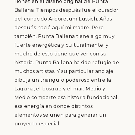
Bonet en el dise
ñ
o original de Punta
Ballena. Tiempos despu
é
s fue el curador
del conocido Arboretum Lussich. A
ñ
os
despu
é
s naci
ó
aqu
í
mi madre. Pero
tambi
é
n, Punta Ballena tiene algo muy
fuerte energ
é
tica y culturalmente, y
mucho de esto tiene que ver con su
historia. Punta Ballena ha sido refugio de
muchos artistas. Y su particular anclaje
dibuja un tri
á
ngulo poderoso entre la
Laguna, el bosque y el mar. Medio y
Medio comparte esa historia fundacional,
esa energ
í
a en donde distintos
elementos se unen para generar un
proyecto especial.