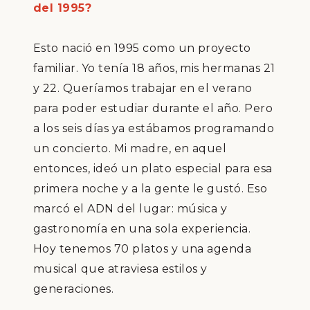
del 1995?
Esto naci
ó
en 1995 como un proyecto
familiar. Yo ten
í
a 18 a
ñ
os, mis hermanas 21
y 22. Quer
í
amos trabajar en el verano
para poder estudiar durante el a
ñ
o. Pero
a los seis d
í
as ya est
á
bamos programando
un concierto. Mi madre, en aquel
entonces, ide
ó
un plato especial para esa
primera noche y a la gente le gust
ó
. Eso
marc
ó
el ADN del lugar: m
ú
sica y
gastronom
í
a en una sola experiencia.
Hoy tenemos 70 platos y una agenda
musical que atraviesa estilos y
generaciones.