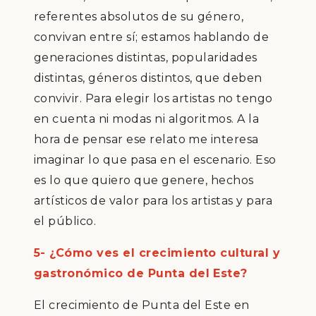
referentes absolutos de su g
é
nero,
convivan entre s
í
; estamos hablando de
generaciones distintas, popularidades
distintas, g
é
neros distintos, que deben
convivir. Para elegir los artistas no tengo
en cuenta ni modas ni algoritmos. A la
hora de pensar ese relato me interesa
imaginar lo que pasa en el escenario. Eso
es lo que quiero que genere, hechos
art
í
sticos de valor para los artistas y para
el p
ú
blico.
5- ¿
C
ó
mo ves el crecimiento cultural y
gastron
ó
mico de Punta del Este?
El crecimiento de Punta del Este en