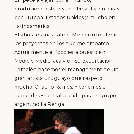
Empec
é
a viajar por el mundo,
produciendo shows en China, Jap
ó
n, giras
por Europa, Estados Unidos y mucho en
Latinoam
é
rica.
El ahora es m
á
s
calmo. Me permito elegir
los proyectos en los que me embarco.
Actualmente el foco est
á
puesto en
Medio y Medio, ac
á
y en su exportaci
ó
n.
Tambi
é
n hacemos el management de un
gran artista uruguayo que respeto
mucho: Chacho Ramos. Y tenemos el
honor de
esta
r trabajando para el grupo
argentino La Renga.