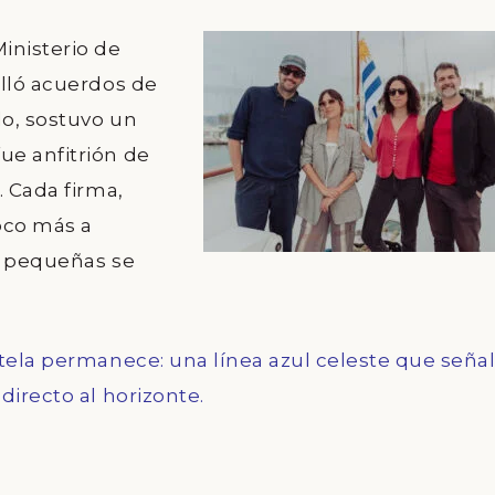
inisterio de
selló acuerdos de
lo
, sostuvo un
ue anfitrión de
. Cada firma,
oco más a
s pequeñas se
stela permanece: una línea azul celeste que seña
directo al horizonte.