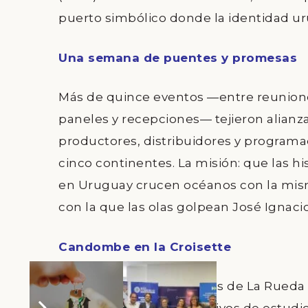
puerto simbólico donde la identidad uru
Una semana de puentes y promesas
Más de
quince eventos
—entre reunione
paneles y recepciones— tejieron alianz
productores, distribuidores y programa
cinco continentes. La misión: que las hi
en Uruguay crucen océanos con la mis
con la que las olas golpean José Ignacio
Candombe en la Croisette
El viernes 16, los tambores de
La Rueda