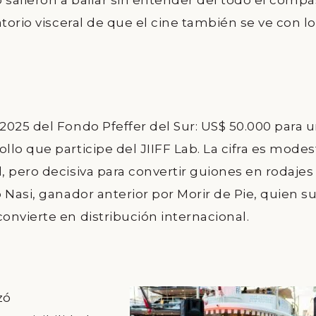
o salieron a bailar sin entender del todo el compá
torio visceral de que el cine también se ve con l
 2025 del
Fondo Pfeffer del Sur
:
US$ 50.000
para 
llo que participe del
JIIFF Lab
. La cifra es modes
 pero decisiva para convertir guiones en rodajes
 Nasi
, ganador anterior por
Morir de Pie
, quien s
nvierte en distribución internacional.
zó