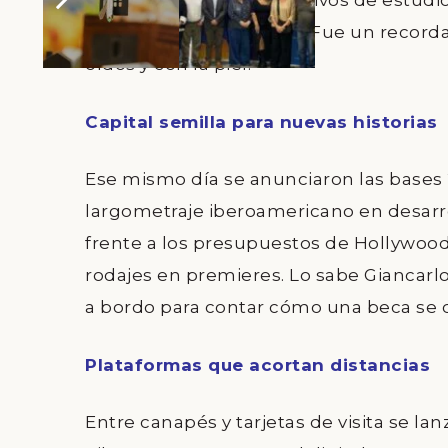
Turistas, vecinos y ejecutivos de estudi
pero sintiendo su latido. Fue un recorda
oídos y con la piel.
Capital semilla para nuevas historias
Ese mismo día se anunciaron las bases
largometraje iberoamericano en desarro
frente a los presupuestos de Hollywood,
rodajes en premieres. Lo sabe
Giancarlo
a bordo para contar cómo una beca se co
Plataformas que acortan distancias
Entre canapés y tarjetas de visita se lan