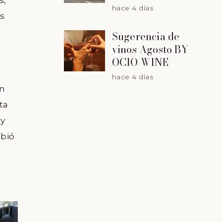
s,
hace 4 días
os
Sugerencia de
vinos Agosto BY
OCIO WINE
hace 4 días
un
ta
 y
ubió